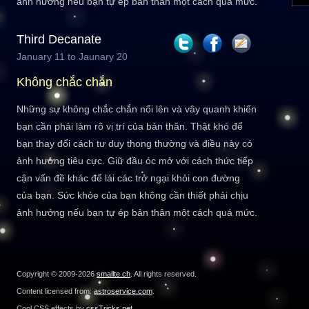
ảnh hưởng nếu bạn tự ép bản thân một cách quá mức.
Third Decanate
January 11 to Jaunary 20
Không chắc chắn
Những sự không chắc chắn nổi lên và vây quanh khiến
bạn cần phải làm rõ vị trí của bản thân. Thật khó để
bạn thay đổi cách tư duy thong thường và điều này có
ảnh hưởng tiêu cực. Giữ đầu óc mở với cách thức tiếp
cận vấn đề khác để lái các trở ngại khỏi con đường
của bạn. Sức khỏe của bạn không cần thiết phải chịu
ảnh hưởng nếu bạn tự ép bản thân một cách quá mức.
Copyright © 2009-2026
smallte.ch
. All rights reserved.
Content licensed from:
astroservice.com
.
Cool CSS effects by
cssTricks.net