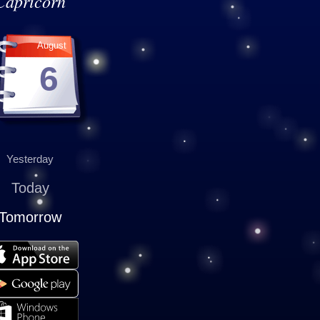
Capricorn
August
6
Yesterday
Today
Tomorrow