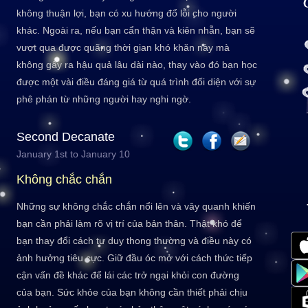
không thuận lợi, bạn có xu hướng đổ lỗi cho người
khác. Ngoài ra, nếu bạn cẩn thận và kiên nhẫn, bạn sẽ
vượt qua được quãng thời gian khó khăn này mà
không gây ra hậu quả lâu dài nào, thay vào đó bạn học
được một vài điều đáng giá từ quá trình đối diện với sự
phê phán từ những người hay nghi ngờ.
Second Decanate
January 1st to January 10
Không chắc chắn
Những sự không chắc chắn nổi lên và vây quanh khiến
bạn cần phải làm rõ vị trí của bản thân. Thật khó để
bạn thay đổi cách tư duy thong thường và điều này có
ảnh hưởng tiêu cực. Giữ đầu óc mở với cách thức tiếp
cận vấn đề khác để lái các trở ngại khỏi con đường
của bạn. Sức khỏe của bạn không cần thiết phải chịu