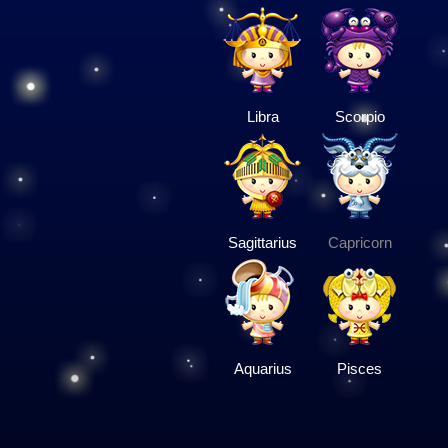
Libra
Scorpio
Sagittarius
Capricorn
Aquarius
Pisces