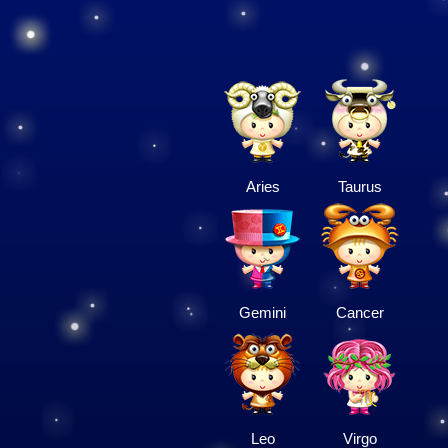
Aries
Taurus
Gemini
Cancer
Leo
Virgo