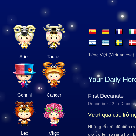
Tiếng Việt (Vietnamese)
Aries
Taurus
Your Daily Ho
Gemini
Cancer
First Decanate
December 22 to Decemb
Vượt qua các trở n
Những rắc rối đã diễn ra
Leo
Virgo
giờ trở lên rõ ràng hơn 