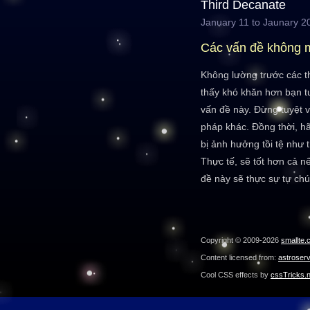
Third Decanate
January 11 to Jaunary 2
Các vấn đề không 
Không lường trước các t
thấy khó khăn hơn bạn t
vấn đề này. Đừng tuyệt v
pháp khác. Đồng thời, hã
bị ảnh hưởng tồi tệ như 
Thực tế, sẽ tốt hơn cả n
đề này sẽ thực sự tự chú
Copyright © 2009-2026
smallte.
Content licensed from:
astroser
Cool CSS effects by
cssTricks.n