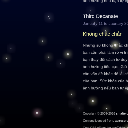
ảnh hưởng nếu bạn tự é
Third Decanate
January 11 to Jaunary 2
Không chắc chắn
Những sự không chắc chắ
bạn cần phải làm rõ vị tr
bạn thay đổi cách tư duy
ảnh hưởng tiêu cực. Giữ
cận vấn đề khác để lái c
của bạn. Sức khỏe của b
ảnh hưởng nếu bạn tự é
Copyright © 2009-2026
smallte.
Content licensed from:
astroser
Cool CSS effects by
cssTricks.n