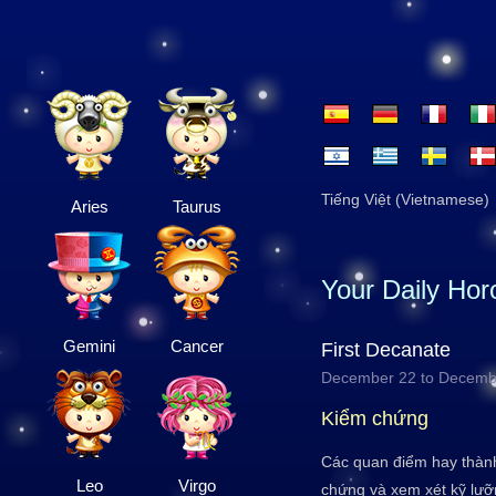
Tiếng Việt (Vietnamese)
Aries
Taurus
Your Daily Ho
Gemini
Cancer
First Decanate
December 22 to Decemb
Kiểm chứng
Các quan điểm hay thàn
Leo
Virgo
chứng và xem xét kỹ lưỡn