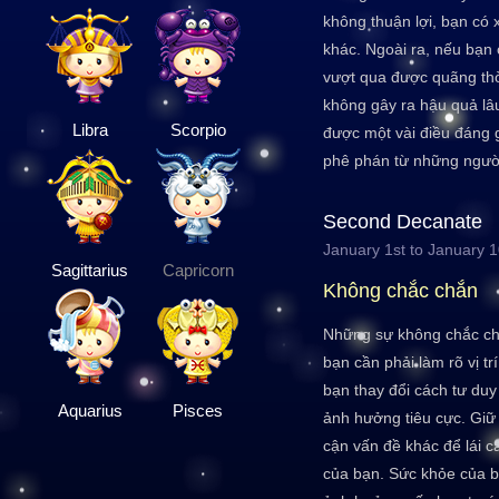
không thuận lợi, bạn có 
khác. Ngoài ra, nếu bạn 
vượt qua được quãng th
không gây ra hậu quả lâ
Libra
Scorpio
được một vài điều đáng g
phê phán từ những người
Second Decanate
January 1st to January 
Sagittarius
Capricorn
Không chắc chắn
Những sự không chắc chắ
bạn cần phải làm rõ vị tr
bạn thay đổi cách tư duy
Aquarius
Pisces
ảnh hưởng tiêu cực. Giữ
cận vấn đề khác để lái c
của bạn. Sức khỏe của b