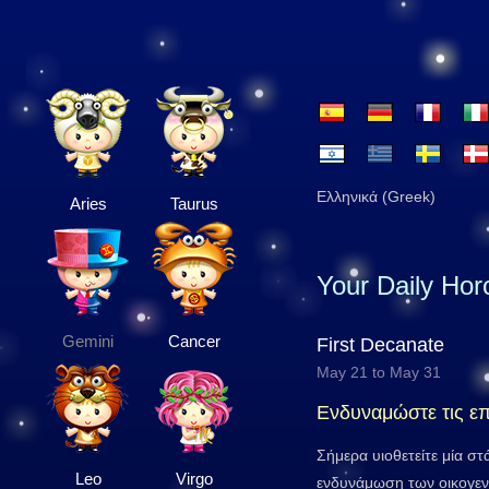
Ελληνικά (Greek)
Aries
Taurus
Your Daily Ho
Gemini
Cancer
First Decanate
May 21 to May 31
Ενδυναμώστε τις ε
Σήμερα υιοθετείτε μία στ
Leo
Virgo
ενδυνάμωση των οικογεν