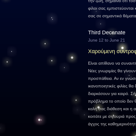
την ζωή, σημαίνει ότι τό
φίλοι σας εμπιστεύονται
σας σε σημαντικά θέματα
Third Decanate
June 12 to June 21
Χαρούμενη συντρο
Είναι απίθανο να συναντ
Νέες γνωριμίες θα γίνου
προσπάθεια. Αν εν γνώσε
ικανοποιητικές φιλίες θ
διαρκέσουν για καιρό. Σή
πρόβλημα το οποίο δεν 
καλή σας διάθεση και η 
κοιτάτε με σιγουριά προ
άγχος της καθημερινότη