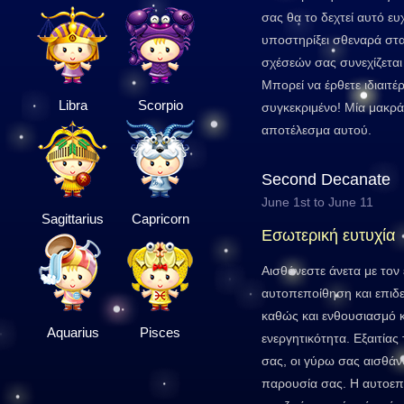
σας θα το δεχτεί αυτό ευ
υποστηρίξει σθεναρά στ
σχέσεών σας συνεχίζεται
Μπορεί να έρθετε ιδιαιτ
Libra
Scorpio
συγκεκριμένο! Μία μακράς
αποτέλεσμα αυτού.
Second Decanate
June 1st to June 11
Sagittarius
Capricorn
Εσωτερική ευτυχία
Αισθάνεστε άνετα με τον 
αυτοπεποίθηση και επιδε
καθώς και ενθουσιασμό κα
Aquarius
Pisces
ενεργητικότητα. Εξαιτία
σας, οι γύρω σας αισθάν
παρουσία σας. Η αυτοεπι