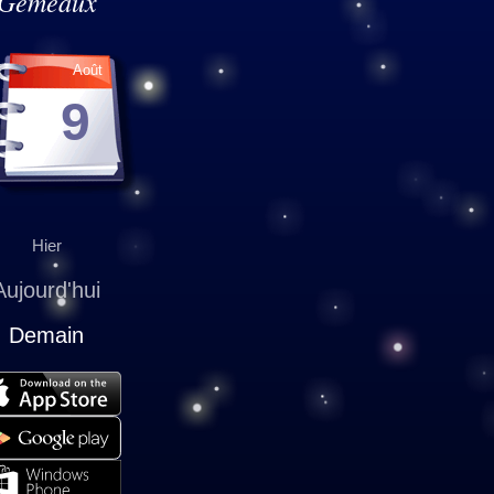
Gémeaux
Août
9
Hier
Aujourd'hui
Demain