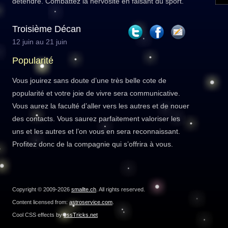
détendre. Combattez la nervosité en faisant du sport.
Troisième Décan
12 juin au 21 juin
Popularité
Vous jouirez sans doute d’une très belle cote de
popularité et votre joie de vivre sera communicative.
Vous aurez la faculté d’aller vers les autres et de nouer
des contacts. Vous saurez parfaitement valoriser les
uns et les autres et l’on vous en sera reconnaissant.
Profitez donc de la compagnie qui s’offrira à vous.
Copyright © 2009-2026
smallte.ch
. All rights reserved.
Content licensed from:
astroservice.com
.
Cool CSS effects by
cssTricks.net