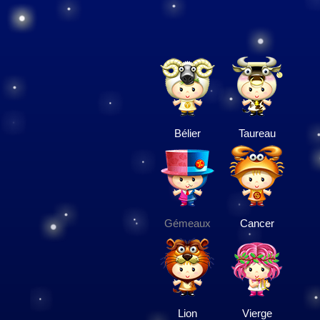
Bélier
Taureau
Gémeaux
Cancer
Lion
Vierge