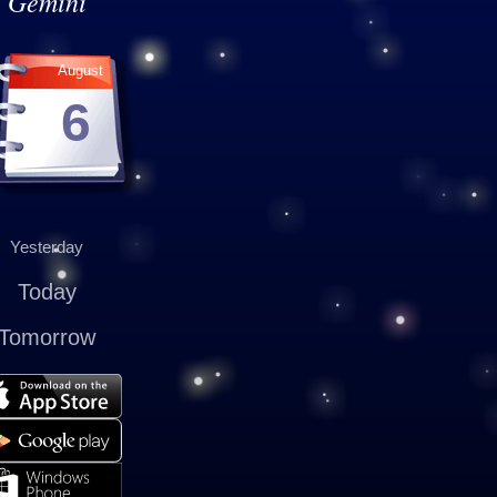
Gemini
August
6
Yesterday
Today
Tomorrow