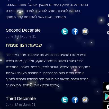
בתכניותיכם. חיזוק הקשרים ממשיך גם אל תחומי האהבה.
בהתאם לנסיבות תוכלו להתקרב לאדם מסוים בצורה
מהותית! משם עשוי להתפתח קשר ממושך.
Second Decanate
June 1st to June 11
שביעות רצון פנימית
כרגע אתם נמצאים בהרמוניה עם עצמכם. מחד בא הדבר
לידי ביטוי בשלווה פנימית עמוקה, ומאידך, אתם חשים
במרץ רב ודחף עשייה. הודות לאיזון הפנימי שלכם, הסובבים
אתכם חשים בנוח בחברתכם. ביטחונכם העצמי ושמחת
החיים שלכם מביאה אפילו עמיתים לעבודה וחברים לסמוך
עליכם ולבקש את עצתכם. המשיכו כך!
Third Decanate
June 12 to June 21