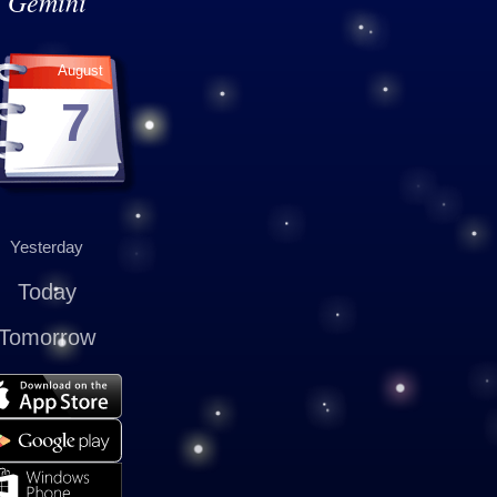
Gemini
August
7
Yesterday
Today
Tomorrow