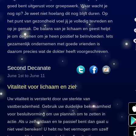
goed bent uitgerust voor groepswerk. Waar wacht je
nog op? Je weet niet hoelang dit nog blijft duren. Op
het punt van gezondheid voel jij je volledig tevreden en
op je gemak. De balans van je lichaam en geest helpt
je om degenen om je heen positief te beïnvloeden. Iets
gezamenlijk ondernemen met goede vrienden is
daarom precies wat de dokter heeft voorgeschreven.
Second Decanate
June 1st to June 11
Vitaliteit voor lichaam en ziel
Uw vitaliteit is versterkt door uw sterkte van
vastberadenheid. Gebruik uw duidelijke bekwaamheid
voor besluitvorming om uw plannen om te zetten in
actie. Als u zelfvoldaan en te passief bent dan gaat u
niet veel bereiken! U hebt nu het vermogen om uzelf