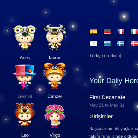
Türkçe (Turkish)
Aries
Taurus
Your Daily Ho
Gemini
Cancer
First Decanate
May 21 to May 31
Girişimler
Başkalarının ihtiyaçların
Leo
Virgo
takım ruhu içinde olduğu