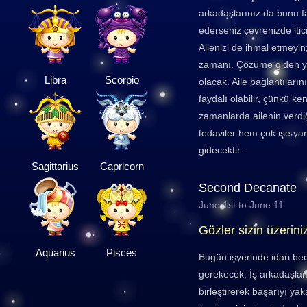
arkadaşlarınız da bunu 
ederseniz çevrenizde itic
Ailenizi de ihmal etmeyin
zamanı. Çözüme giden yo
Libra
Scorpio
olacak. Aile bağlantıların
faydalı olabilir, çünkü ken
zamanlarda ailenin verdi
tedaviler hem çok işe y
gidecektir.
Sagittarius
Capricorn
Second Decanate
June 1st to June 11
Gözler sizin üzerini
Aquarius
Pisces
Bugün işyerinde idari bec
gerekecek. İş arkadaşları
birleştirerek başarıyı yak