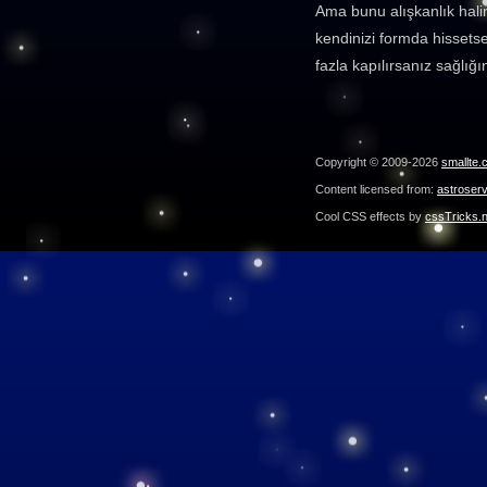
Ama bunu alışkanlık hali
kendinizi formda hissetse
fazla kapılırsanız sağlığın
Copyright © 2009-2026
smallte.
Content licensed from:
astroser
Cool CSS effects by
cssTricks.n