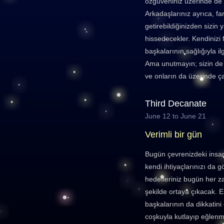
özgüveniniz üzerinde de o
Arkadaşlarınız ayrıca, fark
getirebildiğinizden sizin 
hissedecekler. Kendinizi f
başkalarının sağlığıyla i
Ama unutmayın; sizin de s
ve onların da üzerinde ç
Third Decanate
June 12 to June 21
Verimli bir gün
Bugün çevrenizdeki insan
kendi ihtiyaçlarınızı da 
hedefleriniz bugün her z
şekilde ortaya çıkacak. E
başkalarının da dikkatini 
coşkuyla kutlayıp eğlenm