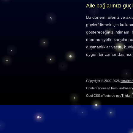
Aile bağlarınızı güç
Bu dönemi aileniz ve akra
güçlendirmek için kullanın
göstereceğiniz ihtimam, 
memnuniyetle karşılanaca
düşmanlıklar varsa, bunl
uygun bir zamandasınız.
Copyright © 2009-2026
smallte.
Content licensed from:
astroser
Cool CSS effects by
cssTricks.n