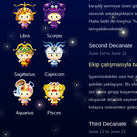
karşılık vermeye özen gö
sürecek arkadaşlıkların t
Hatta belki de meşhur “h
tanışabileceksiniz.
Libra
Scorpio
Second Decanate
June 1st to June 11
Ekip çalışmasıyla b
Sagittarius
Capricorn
İşyerinizdekiler size he
şekilde yaklaşıyor. Bu elve
zor işlere girişip başarma
oluşacak dinamik sayesinde
kolayca üstesinden gelec
Aquarius
Pisces
Third Decanate
June 12 to June 21