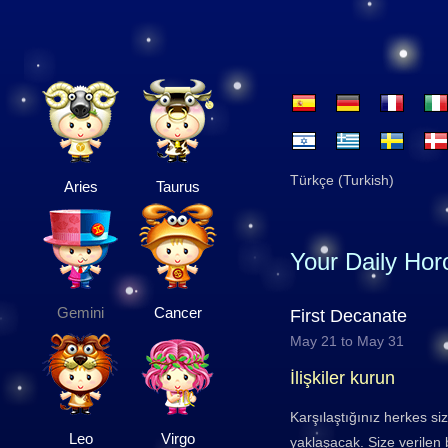
Türkçe (Turkish)
Aries
Taurus
Your Daily Ho
Gemini
Cancer
First Decanate
May 21 to May 31
İlişkiler kurun
Karşılaştığınız herkes s
Leo
Virgo
yaklaşacak. Size verilen 