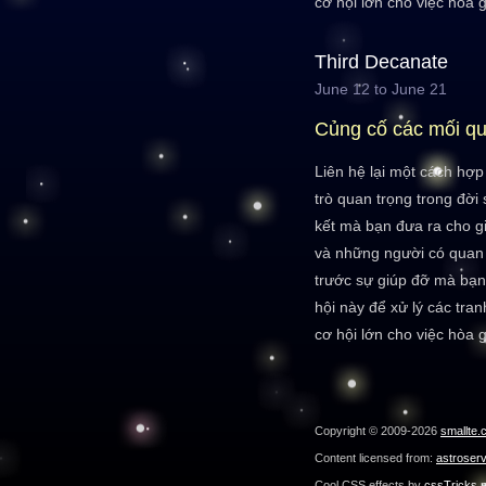
cơ hội lớn cho việc hòa g
Third Decanate
June 12 to June 21
Củng cố các mối q
Liên hệ lại một cách hợp
trò quan trọng trong đời
kết mà bạn đưa ra cho g
và những người có quan 
trước sự giúp đỡ mà bạn
hội này để xử lý các tran
cơ hội lớn cho việc hòa g
Copyright © 2009-2026
smallte.
Content licensed from:
astroser
Cool CSS effects by
cssTricks.n