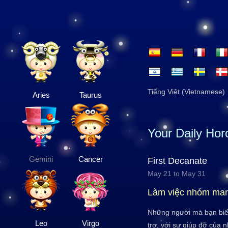
Tiếng Việt (Vietnamese)
Aries
Taurus
Your Daily Ho
Gemini
Cancer
First Decanate
May 21 to May 31
Làm việc nhóm mang
Những người mà bạn biết
Leo
Virgo
trợ, với sự giúp đỡ của 