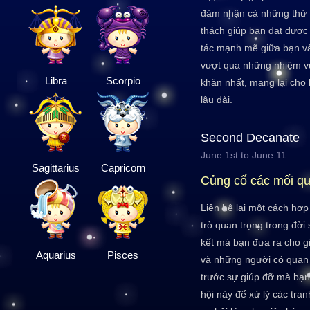
đảm nhận cả những thử 
thách giúp bạn đạt đượ
tác mạnh mẽ giữa bạn v
vượt qua những nhiệm vụ
Libra
Scorpio
khăn nhất, mang lại cho
lâu dài.
Second Decanate
June 1st to June 11
Sagittarius
Capricorn
Củng cố các mối q
Liên hệ lại một cách hợp
trò quan trọng trong đời
kết mà bạn đưa ra cho g
Aquarius
Pisces
và những người có quan 
trước sự giúp đỡ mà bạn
hội này để xử lý các tran