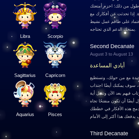
ر أطول من ذلك؛ احزم أمتعتك
ة. إذا تحدثت عن أفكارك مع
تماد على طاقم عمل نشيط
يمنحك الدعم الذي تحتاجه.
Libra
Scorpio
Second Decanate
August 3 to August 13
أيادي المساعدة
Sagittarius
Capricorn
 جيدة مع من حولك، وتستطيع
سوف يمكنك أيضًا اجتذاب
اب فيهم بعد الآن وتقبل أية
أيضًا أن تكون منفتحًا تجاه
 دمج هذه الأفكار في خططك
Aquarius
Pisces
Third Decanate