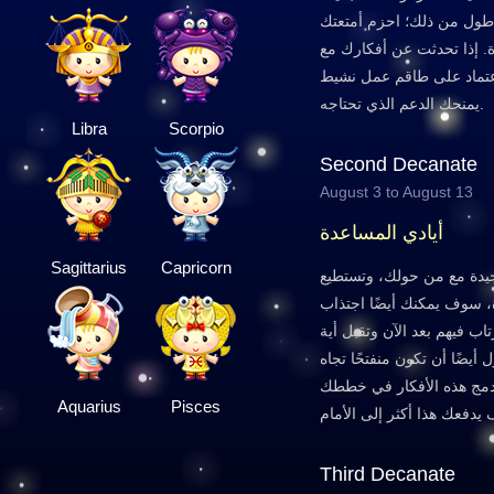
ر أطول من ذلك؛ احزم أمتعتك
ة. إذا تحدثت عن أفكارك مع
تماد على طاقم عمل نشيط
يمنحك الدعم الذي تحتاجه.
Libra
Scorpio
Second Decanate
August 3 to August 13
أيادي المساعدة
Sagittarius
Capricorn
 جيدة مع من حولك، وتستطيع
سوف يمكنك أيضًا اجتذاب
اب فيهم بعد الآن وتقبل أية
أيضًا أن تكون منفتحًا تجاه
 دمج هذه الأفكار في خططك
Aquarius
Pisces
Third Decanate