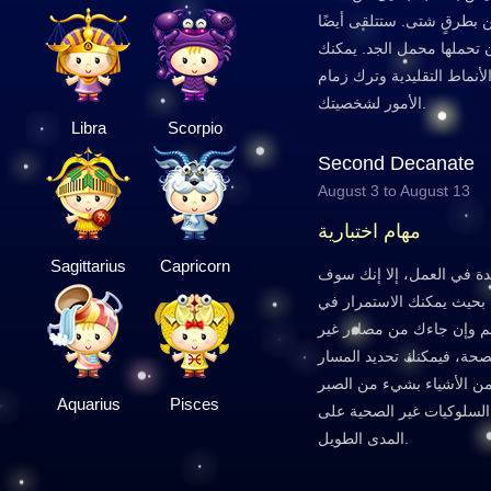
ن بطرقٍ شتى. ستتلقى أيضًا
 تحملها محمل الجد. يمكنك
الأنماط التقليدية وترك زمام
الأمور لشخصيتك.
Libra
Scorpio
Second Decanate
August 3 to August 13
مهام اختبارية
Sagittarius
Capricorn
ة في العمل، إلا إنك سوف
 بحيث يمكنك الاستمرار في
عم وإن جاءك من مصادر غير
الصحة، فيمكنك تحديد المسار
 من الأشياء بشيء من الصبر
Aquarius
Pisces
السلوكيات غير الصحية على
المدى الطويل.