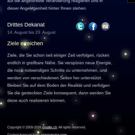
auf die angestrebte Veränderung reagieren und in
dieser Angelegenheit hinter Ihnen stehen.
Drittes Dekanat
14. August bis 23. August
Ziele erreichen
Ziele, die Sie schon seit einiger Zeit verfolgen, rücken
endlich in greifbare Nähe. Sie verspüren neue Energie,
die noch notwendigen Schritte zu unternehmen, und
werden von verschiedenen Seiten her unterstützt.
Bleiben Sie auf dem Boden der Realität und verfolgen
Sie die gesteckten Ziele konsequent, dann werden Sie
diese auch realisieren können.
Copyright © 2009-2026
smallte.ch
. All rights reserved.
Content licensed from:
astroservice.com
.