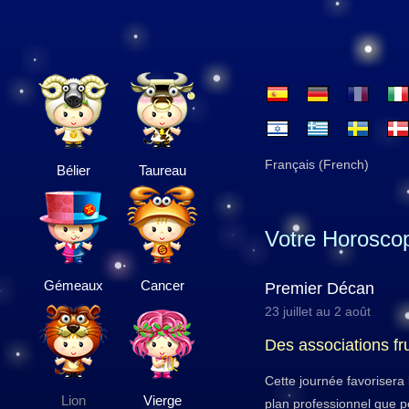
Français (French)
Bélier
Taureau
Votre Horosco
Gémeaux
Cancer
Premier Décan
23 juillet au 2 août
Des associations f
Cette journée favorisera l
Lion
Vierge
plan professionnel que per