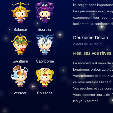
ils seront sans importanc
Les personnes avec lesq
exprimeront leur reconn
facilement la confiance d
Balance
Scorpion
Deuxième Décan
3 août au 13 août
Réalisez vos rêves
Sagittaire
Capricorne
Le moment est venu de r
longtemps enfoui au plus
votre chance et lancez-vo
ce rêve aura des répercu
Vos proches et vos conna
Verseau
Poissons
vous apporter leur aide.
les yeux fermés.