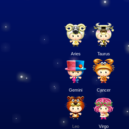
Aries
Taurus
Gemini
Cancer
Leo
Virgo