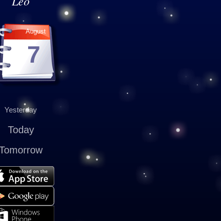
Leo
August
7
Yesterday
Today
Tomorrow