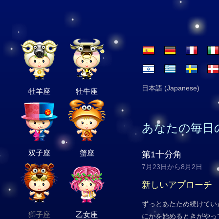
日本語 (Japanese)
牡羊座
牡牛座
あなたの毎日
双子座
蟹座
第1十分角
7月23日から8月2日
新しいアプローチ
ずっとあたため続けてい
獅子座
乙女座
にかを始めるときがやっ