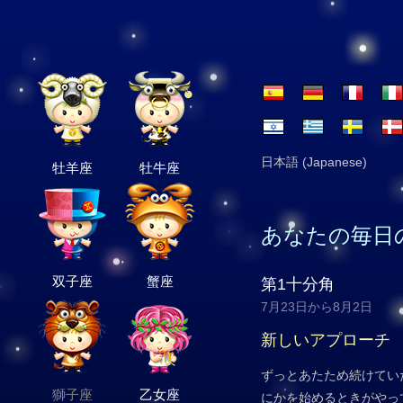
日本語 (Japanese)
牡羊座
牡牛座
あなたの毎日
双子座
蟹座
第1十分角
7月23日から8月2日
新しいアプローチ
ずっとあたため続けてい
獅子座
乙女座
にかを始めるときがやっ