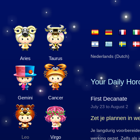
Nederlands (Dutch)
Aries
Taurus
Your Daily Ho
Gemini
Cancer
First Decanate
July 23 to August 2
Zet je plannen in w
Je langdurig voorbereide
Leo
Virgo
werking gezet. Zelfs als j