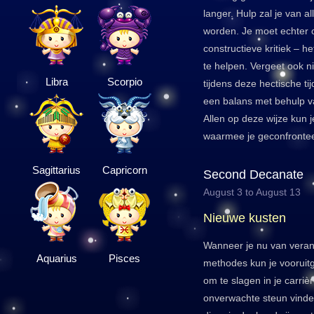
langer. Hulp zal je van 
worden. Je moet echter o
constructieve kritiek – h
te helpen. Vergeet ook ni
Libra
Scorpio
tijdens deze hectische ti
een balans met behulp va
Allen op deze wijze kun 
waarmee je geconfrontee
Sagittarius
Capricorn
Second Decanate
August 3 to August 13
Nieuwe kusten
Wanneer je nu van veran
Aquarius
Pisces
methodes kun je vooruitg
om te slagen in je carriè
onverwachte steun vinden