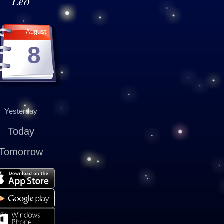
Leo
August
8
Yesterday
Today
Tomorrow