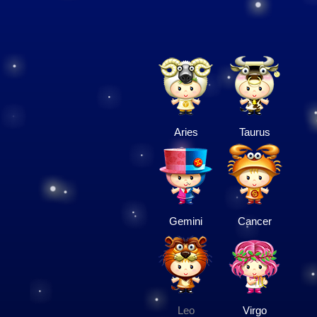
Aries
Taurus
Gemini
Cancer
Leo
Virgo