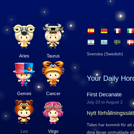
Svenska (Swedish)
Aries
Taurus
Your Daily Ho
Gemini
Cancer
First Decanate
July 23 to August 2
Nytt förhållningssätt
Tiden har kommit för att
Leo
Virgo
dina länge omhuldade pla