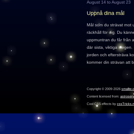
August 14 to August 23
Uppnå dina mål
Mål som du strävat mot u
räckhåll för dig. Du känn
uppmuntran du får från all
där sista, viktiga stegen
jorden och eftersträva k
kommer din strävan att b
Copyright © 2009-2026
smallte.
Content licensed from:
astroser
Cool CSS effects by
cssTricks.n