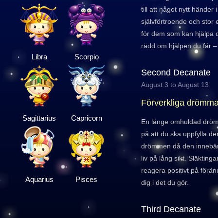
till att något nytt händer i 
självförtroende och stor e
för dem som kan hjälpa di
rädd om hjälpen du får – 
Libra
Scorpio
Second Decanate
August 3 to August 13
Förverkliga drömma
Sagittarius
Capricorn
En länge omhuldad dröm v
på att du ska uppfylla de
drömmen då den innebär e
liv på lång sikt. Släktin
reagera positivt på förä
Aquarius
Pisces
dig i det du gör.
Third Decanate