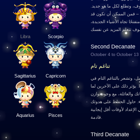
، وتطلع لكل ما هو جديد.
ن – فمن الممكن أن تكون قد
تفتحًا تجاه الأشياء الجديدة،
Libra
Scorpio
Second Decanate
October 4 to October 13
تناغم تام
Sagittarius
Capricorn
، وتشعر بالتناغم التام في
 يؤثر ذلك على الآخرين لما
 والعائلة، مع وجود توازن
ء. حاول الحفاظ على هدوئك
لإعداد لأوقات أقل إيجابية
Aquarius
Pisces
قادمة.
Third Decanate