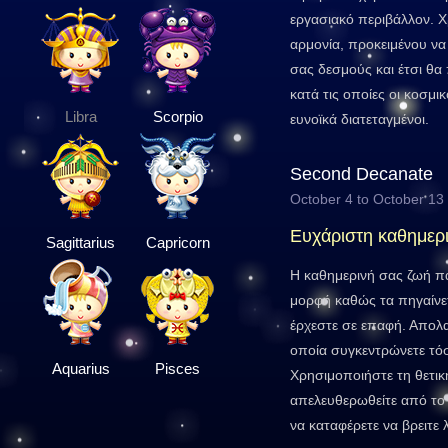
εργασιακό περιβάλλον. 
αρμονία, προκειμένου να
σας δεσμούς και έτσι θα 
κατά τις οποίες οι κοσμικ
Libra
Scorpio
ευνοϊκά διατεταγμένοι.
Second Decanate
October 4 to October 13
Ευχάριστη καθημερ
Sagittarius
Capricorn
Η καθημερινή σας ζωή πα
μορφή καθώς τα πηγαίνε
έρχεστε σε επαφή. Απολα
οποία συγκεντρώνετε τό
Aquarius
Pisces
Χρησιμοποιήστε τη θετική
απελευθερωθείτε από το 
να καταφέρετε να βρειτε 