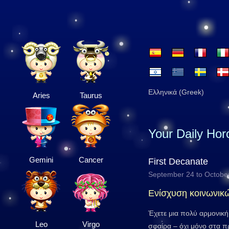
Ελληνικά (Greek)
Aries
Taurus
Your Daily Ho
Gemini
Cancer
First Decanate
September 24 to Octobe
Ενίσχυση κοινωνικ
Έχετε μια πολύ αρμονική
Leo
Virgo
σφαίρα – όχι μόνο στα π