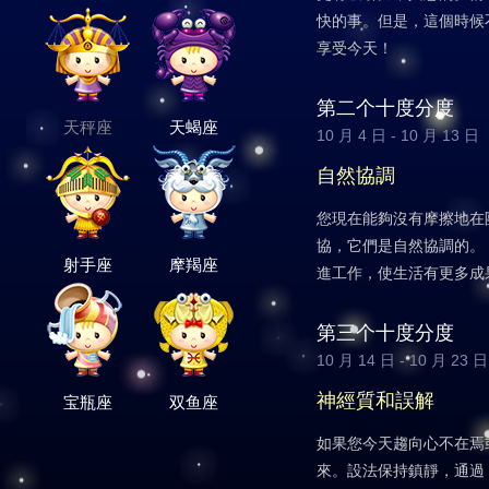
快的事。但是，這個時候
享受今天！
第二个十度分度
天秤座
天蝎座
10 月 4 日 - 10 月 13 日
自然協調
您現在能夠沒有摩擦地在
協，它們是自然協調的。
射手座
摩羯座
進工作，使生活有更多成
第三个十度分度
10 月 14 日 - 10 月 23 日
神經質和誤解
宝瓶座
双鱼座
如果您今天趨向心不在焉
來。設法保持鎮靜，通過