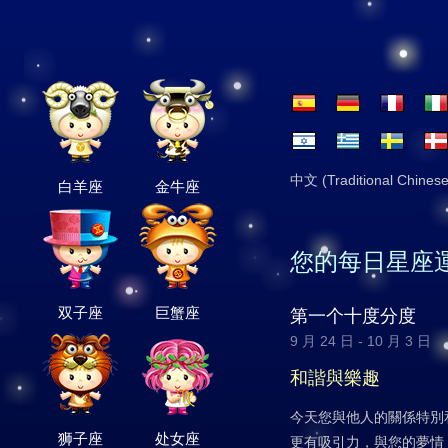
中文 (Traditional Chinese
白羊座
金牛座
您的每日星座
双子座
巨蟹座
第一个十度分度
9 月 24 日 - 10 月 3 日
和諧與樂趣
今天您與他人的關係特別
狮子座
处女座
更有吸引力，與您的夢情