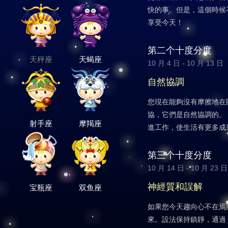
快的事。但是，這個時候
享受今天！
第二个十度分度
天秤座
天蝎座
10 月 4 日 - 10 月 13 日
自然協調
您現在能夠沒有摩擦地在
協，它們是自然協調的。
射手座
摩羯座
進工作，使生活有更多成
第三个十度分度
10 月 14 日 - 10 月 23 日
神經質和誤解
宝瓶座
双鱼座
如果您今天趨向心不在焉
來。設法保持鎮靜，通過