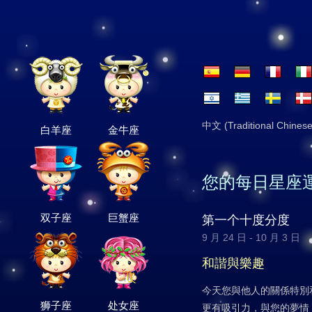
中文 (Traditional Chinese
白羊座
金牛座
您的每日星座
双子座
巨蟹座
第一个十度分度
9 月 24 日 - 10 月 3 日
和諧與樂趣
今天您與他人的關係特別
狮子座
处女座
更有吸引力，與您的夢情