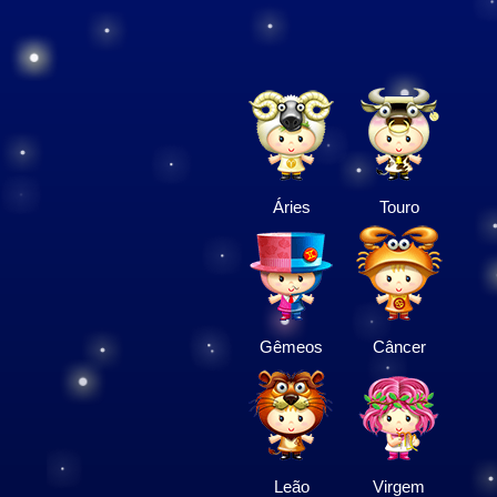
Áries
Touro
Gêmeos
Câncer
Leão
Virgem