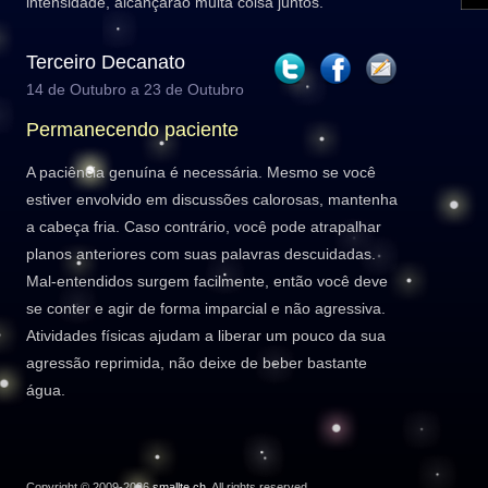
intensidade, alcançarão muita coisa juntos.
Terceiro Decanato
14 de Outubro a 23 de Outubro
Permanecendo paciente
A paciência genuína é necessária. Mesmo se você
estiver envolvido em discussões calorosas, mantenha
a cabeça fria. Caso contrário, você pode atrapalhar
planos anteriores com suas palavras descuidadas.
Mal-entendidos surgem facilmente, então você deve
se conter e agir de forma imparcial e não agressiva.
Atividades físicas ajudam a liberar um pouco da sua
agressão reprimida, não deixe de beber bastante
água.
Copyright © 2009-2026
smallte.ch
. All rights reserved.