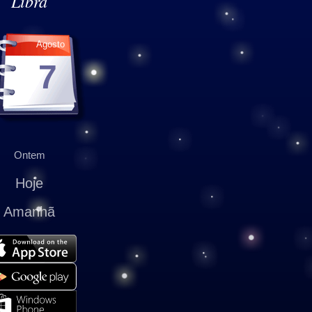
Libra
Agosto
7
Ontem
Hoje
Amanhã