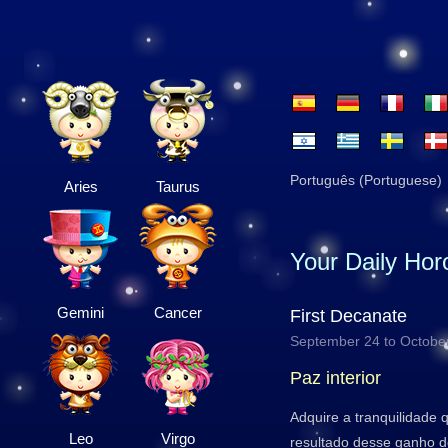
Português (Portuguese)
Aries
Taurus
Your Daily Ho
Gemini
Cancer
First Decanate
September 24 to Octobe
Paz interior
Adquire a tranquilidade
Leo
Virgo
resultado desse ganho de