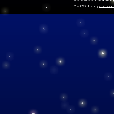
Cool CSS effects by
cssTricks.n