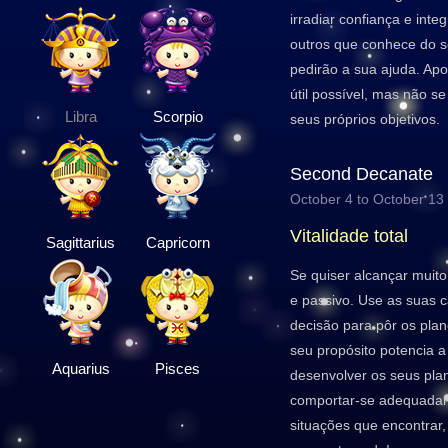
irradiar confiança e int
outros que conhece do s
pedirão a sua ajuda. Apo
útil possível, mas não s
Libra
Scorpio
seus próprios objetivos.
Second Decanate
October 4 to October 13
Vitalidade total
Sagittarius
Capricorn
Se quiser alcançar muit
e passivo. Use as suas 
decisão para pôr os pla
seu propósito potencia a
Aquarius
Pisces
desenvolver os seus plan
comportar-se adequada
situações que encontrar