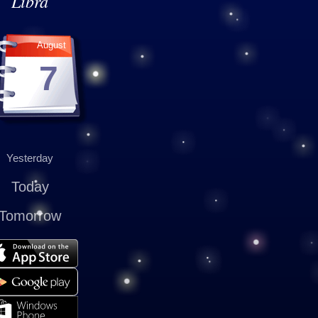
Libra
August
7
Yesterday
Today
Tomorrow