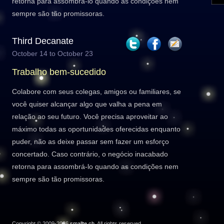
retorna para assombrá-lo quando as condições nem
sempre são tão promissoras.
Third Decanate
October 14 to October 23
Trabalho bem-sucedido
Colabore com seus colegas, amigos ou familiares, se
você quiser alcançar algo que valha a pena em
relação ao seu futuro. Você precisa aproveitar ao
máximo todas as oportunidades oferecidas enquanto
puder, não as deixe passar sem fazer um esforço
concertado. Caso contrário, o negócio inacabado
retorna para assombrá-lo quando as condições nem
sempre são tão promissoras.
Copyright © 2009-2026
smallte.ch
. All rights reserved.