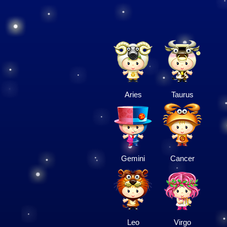
Aries
Taurus
Gemini
Cancer
Leo
Virgo