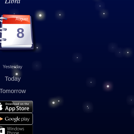
Libra
August
8
Yesterday
Today
Tomorrow