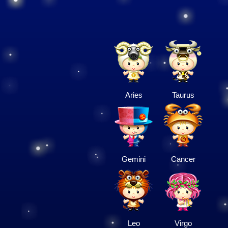
Aries
Taurus
Gemini
Cancer
Leo
Virgo