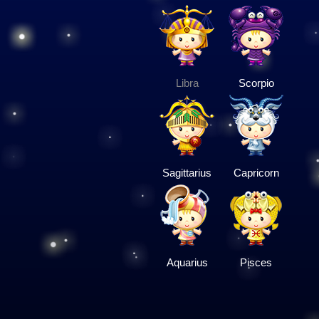
Libra
Scorpio
Sagittarius
Capricorn
Aquarius
Pisces