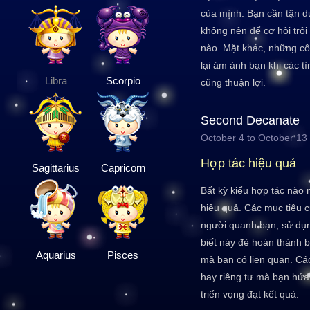
của mình. Bạn cần tận d
không nên để cơ hội trô
nào. Mặt khác, những cô
lại ám ảnh bạn khi các t
Libra
Scorpio
cũng thuận lợi.
Second Decanate
October 4 to October 13
Hợp tác hiệu quả
Sagittarius
Capricorn
Bất kỳ kiểu hợp tác nào 
hiệu quả. Các mục tiêu 
người quanh bạn, sử dụ
biết này đẻ hoàn thành b
Aquarius
Pisces
mà bạn có lien quan. Cá
hay riêng tư mà bạn hứa 
triển vọng đạt kết quả.