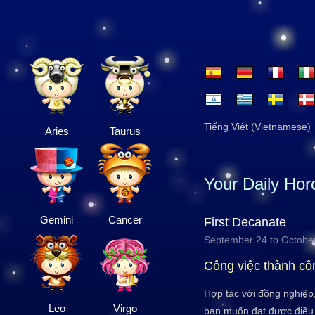
Tiếng Việt (Vietnamese)
Aries
Taurus
Your Daily Ho
Gemini
Cancer
First Decanate
September 24 to Octobe
Công việc thành cô
Hợp tác với đồng nghiệp
Leo
Virgo
bạn muốn đạt được điều 