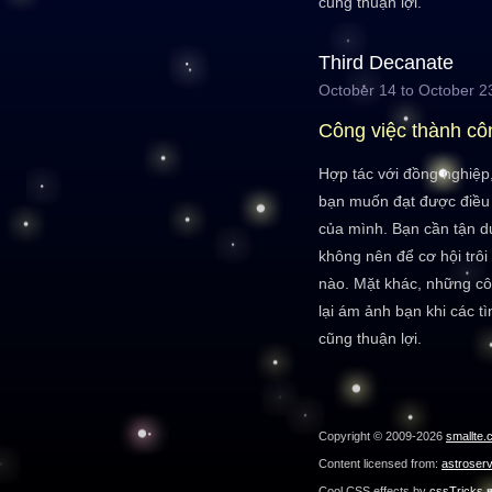
cũng thuận lợi.
Third Decanate
October 14 to October 2
Công việc thành cô
Hợp tác với đồng nghiệp
bạn muốn đạt được điều 
của mình. Bạn cần tận d
không nên để cơ hội trô
nào. Mặt khác, những cô
lại ám ảnh bạn khi các t
cũng thuận lợi.
Copyright © 2009-2026
smallte.
Content licensed from:
astroser
Cool CSS effects by
cssTricks.n