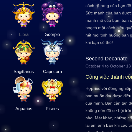
cách rõ rang của bạn để
Sức mạnh của bạn được 
mạnh mẽ của bạn, bạn c
hoạch một cách hiệu quả
Libra
Scorpio
hết mọi tình huống bạn g
khi bạn có thể!
Second Decanate
October 4 to October 13
Sagittarius
Capricorn
Công việc thành cô
Hợp tác với đồng nghiệp
bạn muốn đạt được điều 
của mình. Bạn cần tận d
Aquarius
Pisces
không nên để cơ hội trô
nào. Mặt khác, những cô
lại ám ảnh bạn khi các t