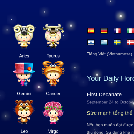
Tiếng Việt (Vietnamese)
Aries
Taurus
Your Daily Ho
Gemini
Cancer
First Decanate
September 24 to Octobe
Sức mạnh tổng thể
Nếu bạn muốn đạt được n
Leo
Virgo
thụ động. Sử dụng khả n