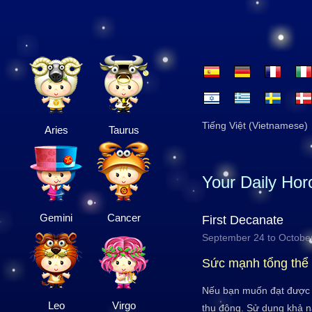
Tiếng Việt (Vietnamese)
Aries
Taurus
Your Daily Ho
Gemini
Cancer
First Decanate
September 24 to Octobe
Sức mạnh tổng thể
Nếu bạn muốn đạt được n
Leo
Virgo
thụ động. Sử dụng khả n