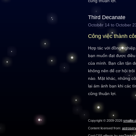
cũng thuận lợi.
Third Decanate
October 14 to October 2
Công việc thành cô
Hợp tác với đồng nghiệp
bạn muốn đạt được điều 
của mình. Bạn cần tận d
không nên để cơ hội trô
nào. Mặt khác, những cô
lại ám ảnh bạn khi các t
cũng thuận lợi.
Copyright © 2009-2026
smallte.
Content licensed from:
astroser
Cool CSS effects by
cssTricks.n