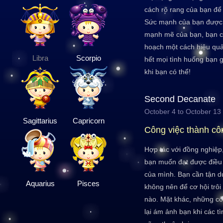
cách rõ rang của bạn để
Sức mạnh của bạn được 
mạnh mẽ của bạn, bạn c
hoạch một cách hiệu quả
Libra
Scorpio
hết mọi tình huống bạn g
khi bạn có thể!
Second Decanate
October 4 to October 13
Sagittarius
Capricorn
Công việc thành cô
Hợp tác với đồng nghiệp
bạn muốn đạt được điều 
của mình. Bạn cần tận d
Aquarius
Pisces
không nên để cơ hội trô
nào. Mặt khác, những cô
lại ám ảnh bạn khi các t