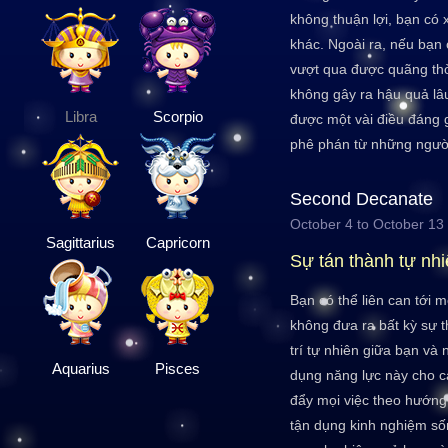
không thuận lợi, bạn có 
khác. Ngoài ra, nếu bạn 
vượt qua được quãng th
không gây ra hậu quả lâ
Libra
Scorpio
được một vài điều đáng g
phê phán từ những người
Second Decanate
October 4 to October 13
Sagittarius
Capricorn
Sự tán thành tự nh
Bạn có thể liên can tới
không đưa ra bất kỳ sự t
trí tự nhiên giữa bạn và
Aquarius
Pisces
dụng năng lực này cho cá
đẩy mọi việc theo hướng 
tận dụng kinh nghiệm sốn