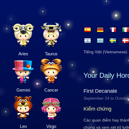
Tiếng Việt (Vietnamese)
Aries
Taurus
Your Daily Ho
Gemini
Cancer
First Decanate
September 24 to Octobe
Kiểm chứng
Các quan điểm hay thàn
Leo
Virgo
chứng và xem xét kỹ lưỡn