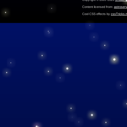
Content licensed from:
astroser
Cool CSS effects by
cssTricks.n