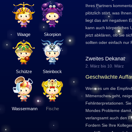
Ihres Partners komment
plötzlich stört, was Ihne
liegt das am negativen 
kann auch körperliches 
Waage
Skorpion
jetzt abklären, ob Sie si
sollten oder einfach nur
Zweites Dekanat
2. März bis 10. März
Schütze
Steinbock
Geschwächte Auff
Wenn es um die Empfind
Mitmenschen geht, neige
Fehlinterpretationen. Si
Wassermann
Fische
Mondes Probleme damit, 
verlangsamt auch den For
Fordern Sie Ihre Kollege