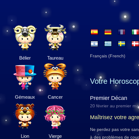
Français (French)
Bélier
Taureau
Votre Horosco
Gémeaux
Cancer
Premier Décan
20 février au premier ma
Maîtrisez votre agre
Ne perdez pas votre sang
Lion
Vierge
à des problèmes de couple