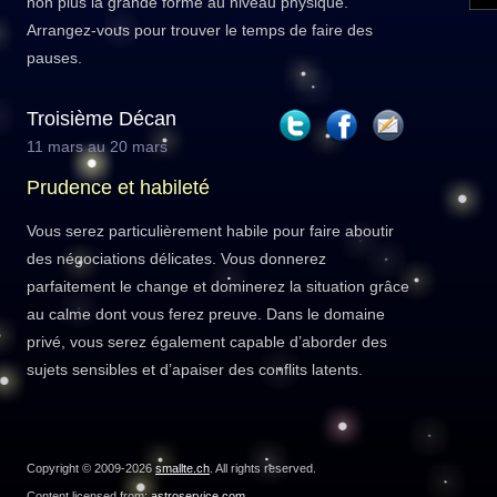
non plus la grande forme au niveau physique.
Arrangez-vous pour trouver le temps de faire des
pauses.
Troisième Décan
11 mars au 20 mars
Prudence et habileté
Vous serez particulièrement habile pour faire aboutir
des négociations délicates. Vous donnerez
parfaitement le change et dominerez la situation grâce
au calme dont vous ferez preuve. Dans le domaine
privé, vous serez également capable d’aborder des
sujets sensibles et d’apaiser des conflits latents.
Copyright © 2009-2026
smallte.ch
. All rights reserved.
Content licensed from:
astroservice.com
.