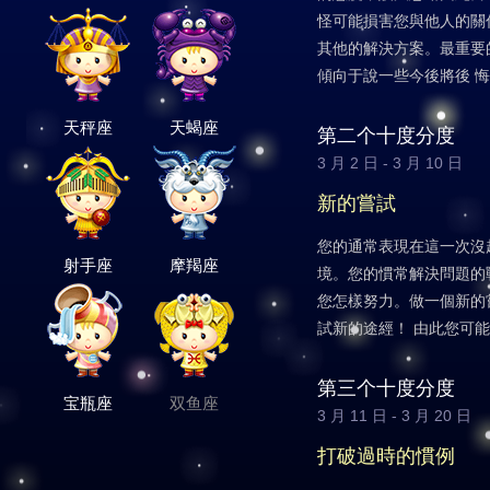
怪可能損害您與他人的關
其他的解決方案。最重要
傾向于說一些今後將後 
天秤座
天蝎座
第二个十度分度
3 月 2 日 - 3 月 10 日
新的嘗試
您的通常表現在這一次沒
射手座
摩羯座
境。您的慣常解決問題的
您怎樣努力。做一個新的
試新的途經！ 由此您可
第三个十度分度
宝瓶座
双鱼座
3 月 11 日 - 3 月 20 日
打破過時的慣例