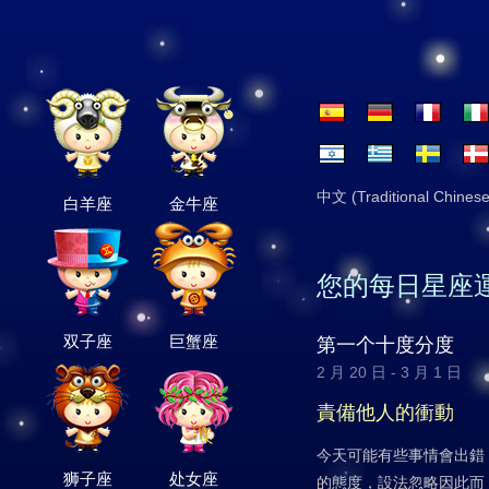
中文 (Traditional Chinese
白羊座
金牛座
您的每日星座
双子座
巨蟹座
第一个十度分度
2 月 20 日 - 3 月 1 日
責備他人的衝動
今天可能有些事情會出錯
狮子座
处女座
的態度，設法忽略因此而