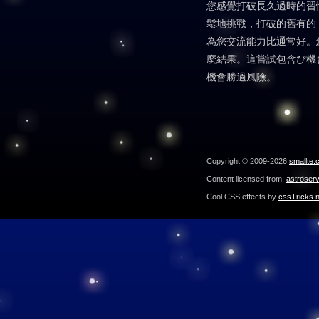
您感覺打破長久過時的習
鬆地挑戰，打破的舊有的
為您交流能力比通常好。
麼結果。這嘗試包含ぴ機
機會勝過風險。
Copyright © 2009-2026
smallte.
Content licensed from:
astroser
Cool CSS effects by
cssTricks.n