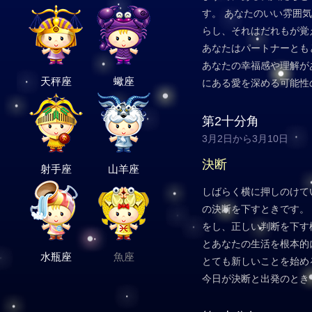
す。 あなたのいい雰囲
らし、それはだれもが覚
あなたはパートナーとも
あなたの幸福感や理解が
天秤座
蠍座
にある愛を深める可能性
第2十分角
3月2日から3月10日
決断
射手座
山羊座
しばらく横に押しのけて
の決断を下すときです。
をし、正しい判断を下す
とあなたの生活を根本的
水瓶座
魚座
とても新しいことを始め
今日が決断と出発のとき