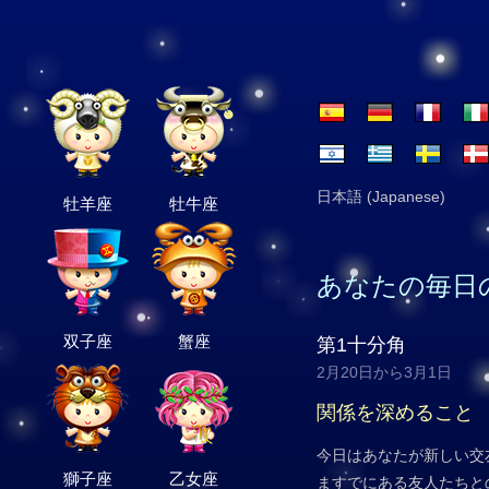
日本語 (Japanese)
牡羊座
牡牛座
あなたの毎日
双子座
蟹座
第1十分角
2月20日から3月1日
関係を深めること
今日はあなたが新しい交
獅子座
乙女座
ますでにある友人たちと