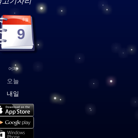
물고기자리
8월
9
어제
오늘
내일