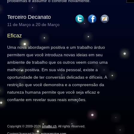
problemas e assumir o controle novamente.
Terceiro Decanato
11 de Março a 20 de Março
Eficaz
Uma nova abordagem positiva e um trabalho árduo
permitem que você introduza novas ideias em seu
ambiente de trabalho que os outros veem como uma
melhoria positiva. Em sua vida pessoal, existe a
oportunidade de ter conversas delicadas e difíceis. A
restrição que você demonstra e a compreensão da
natureza humana permite que você seja eficaz e
confiante em revelar suas reais emoções.
Copyright © 2009-2026
smallte.ch
. All rights reserved.
Content licensed from:
astroservice.com
.