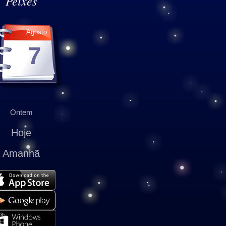
Peixes
Agosto
7
Ontem
Hoje
Amanhã