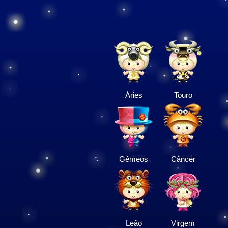
Áries
Touro
Gêmeos
Câncer
Leão
Virgem