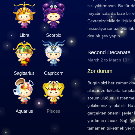
sizi yıldırmasın. Bu tür 
hayatınızda da taze bir e
Çevrenizdekilerle ilişkil
hissediyorsunuz. Günlük k
Libra
Scorpio
dışı bir şey yapın.
Second Decanate
March 2 to March 10
Zor durum
Sagittarius
Capricorn
Bugün sizi her zamankind
alacak zorluklarla karşıl
sorumluluğunu üstlenmek 
çekilmeniz iyi olabilir. B
Aquarius
Pisces
gerçekten önemli şeyler 
yardımcı olacak. Sağlığın
tamamen tüketmek yerin