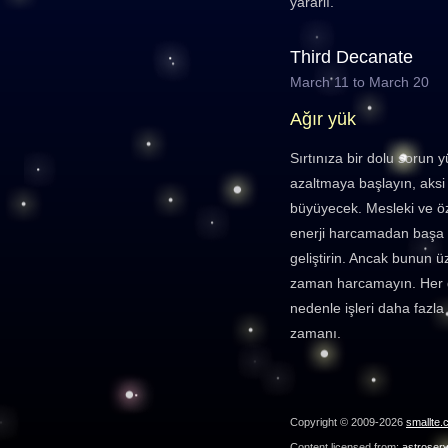
yararlı.
Third Decanate
March 11 to March 20
Ağır yük
Sırtınıza bir dolu sorun y
azaltmaya başlayın, aksi
büyüyecek. Mesleki ve öz
enerji harcamadan başa çı
geliştirin. Ancak bunun 
zaman harcamayın. Her g
nedenle işleri daha fazl
zamanı.
Copyright © 2009-2026
smallte.
Content licensed from:
astroser