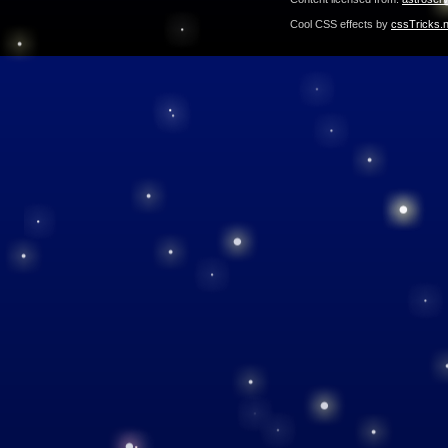
Cool CSS effects by
cssTricks.n