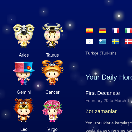
Türkçe (Turkish)
Aries
Taurus
Your Daily Ho
Gemini
Cancer
First Decanate
February 20 to March 1s
Zor zamanlar
Yeni zorluklarla karşılaşm
Leo
Virgo
başlarda pek ilerleme ka