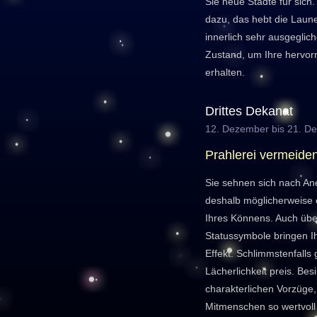
Sie neue Städte für sich
dazu, das hebt die Laune.
innerlich sehr ausgeglic
Zustand, um Ihre hervor
erhalten.
Drittes Dekanat
12. Dezember bis 21. D
Prahlerei vermeide
Sie sehnen sich nach An
deshalb möglicherweise 
Ihres Könnens. Auch übe
Statussymbole bringen I
Effekt. Schlimmstenfalls
Lächerlichkeit preis. Bes
charakterlichen Vorzüge, 
Mitmenschen so wertvoll