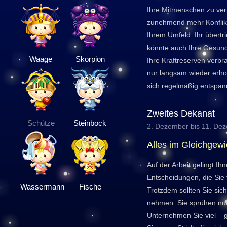
Ihre Mitmenschen zu ver
zunehmend mehr Konflikt
Ihrem Umfeld. Ihr übertr
könnte auch Ihre Gesundh
Waage
Skorpion
Ihre Kraftreserven verbr
nur langsam wieder erhole
sich regelmäßig entspan
Zweites Dekanat
Schütze
Steinbock
2. Dezember bis 11. De
Alles im Gleichgewi
Auf der Arbeit gelingt I
Entscheidungen, die Sie 
Wassermann
Fische
Trotzdem sollten Sie sich
nehmen. Sie sprühen nur
Unternehmen Sie viel – 