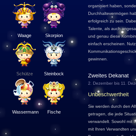
organisiert haben, sonde
Durchhaltevermögen habe
erfolgreich zu sein. Da
Talente, als auch anges
Waage
Skorpion
und genau diese Kombinat
einfach erscheinen. Nutz
Kommunikationsgeschick
gewinnen.
Schütze
Steinbock
Zweites Dekanat
2. Dezember bis 11. De
Unbeschwertheit
Sie werden durch den Allt
Wassermann
Fische
getragen, die jede Situat
verwandelt. Sowohl mit I
mit Ihren Verwandten und