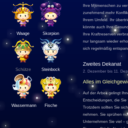
Ihre Mitmenschen zu ver
zunehmend mehr Konflikt
Ihrem Umfeld. Ihr übertr
könnte auch Ihre Gesundh
Waage
Skorpion
Ihre Kraftreserven verbr
nur langsam wieder erhole
sich regelmäßig entspan
Zweites Dekanat
Schütze
Steinbock
2. Dezember bis 11. De
Alles im Gleichgewi
Auf der Arbeit gelingt I
Entscheidungen, die Sie 
Wassermann
Fische
Trotzdem sollten Sie sich
nehmen. Sie sprühen nur
Unternehmen Sie viel – 