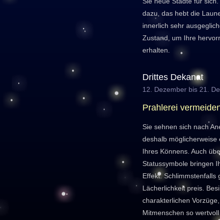
Sie neue Städte für sich
dazu, das hebt die Laune.
innerlich sehr ausgeglic
Zustand, um Ihre hervor
erhalten.
Drittes Dekanat
12. Dezember bis 21. D
Prahlerei vermeide
Sie sehnen sich nach An
deshalb möglicherweise 
Ihres Könnens. Auch übe
Statussymbole bringen I
Effekt. Schlimmstenfalls
Lächerlichkeit preis. Bes
charakterlichen Vorzüge, 
Mitmenschen so wertvoll