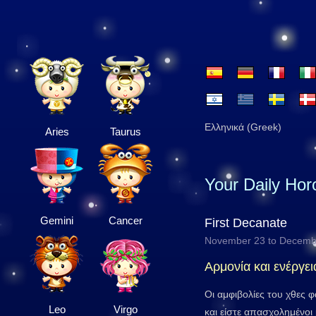
Ελληνικά (Greek)
Aries
Taurus
Your Daily Ho
Gemini
Cancer
First Decanate
November 23 to Decemb
Αρμονία και ενέργει
Οι αμφιβολίες του χθες φ
Leo
Virgo
και είστε απασχολημένοι 