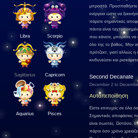
μπροστά. Προσπαθήστε ν
ενέργεια ώστε να ξεκινήσ
πάρετε σημαντικές αποφά
πάντα είναι ταχτοποιημέ
Libra
Scorpio
που κάνετε, μπορείτε να
όλο της το βάθος. Μην α
πρότζεκτ, γιατί αλλιώς 
κινδυνεύσει και ρισκάρετ
Sagittarius
Capricorn
Second Decanate
December 2 to Decembe
Αυτοπεποίθηση
Είστε επιτυχείς σε όλα 
Aquarius
Pisces
Σημαντικές αποφάσεις πο
είναι σωστές. Ωστόσο, ό
πάρτε όσο χρόνο χρειάζετ