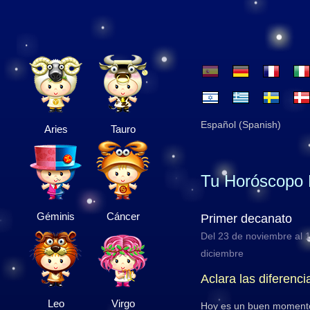
Español (Spanish)
Aries
Tauro
Tu Horóscopo 
Géminis
Cáncer
Primer decanato
Del 23 de noviembre al 
diciembre
Aclara las diferenci
Leo
Virgo
Hoy es un buen momento