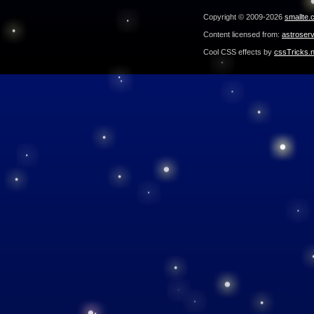
Copyright © 2009-2026
smallte.
Content licensed from:
astroser
Cool CSS effects by
cssTricks.n