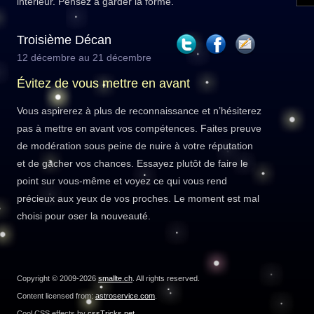
intérieur. Pensez à garder la forme.
Troisième Décan
12 décembre au 21 décembre
Évitez de vous mettre en avant
Vous aspirerez à plus de reconnaissance et n’hésiterez
pas à mettre en avant vos compétences. Faites preuve
de modération sous peine de nuire à votre réputation
et de gâcher vos chances. Essayez plutôt de faire le
point sur vous-même et voyez ce qui vous rend
précieux aux yeux de vos proches. Le moment est mal
choisi pour oser la nouveauté.
Copyright © 2009-2026
smallte.ch
. All rights reserved.
Content licensed from:
astroservice.com
.
Cool CSS effects by
cssTricks.net