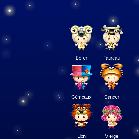
Bélier
Taureau
Gémeaux
Cancer
Lion
Vierge