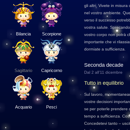
gli altri. Vivete in misur
nel vostro ambiente. Ques
verso il successo potre
vostra salute. Sprecando t
Bilancia
Scorpione
vostro corpo non potrà c
importante che vi rilassi
dormiate a sufficienza.
Seconda decade
Sagittario
Capricorno
Dal 2 all'11 dicembre
Tutto in equilibrio
Sul lavoro, momentaneame
vostre decisioni importa
Acquario
Pesci
se per poterle prendere d
tempo a sufficienza. Così
Concedetevi tanto – uscit