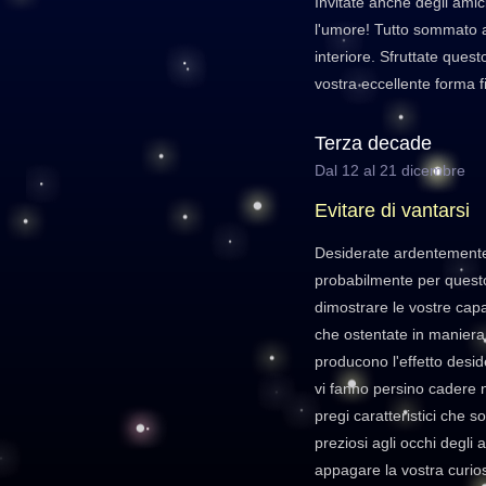
Invitate anche degli amici
l'umore! Tutto sommato av
interiore. Sfruttate ques
vostra eccellente forma fi
Terza decade
Dal 12 al 21 dicembre
Evitare di vantarsi
Desiderate ardentemente 
probabilmente per questo
dimostrare le vostre capa
che ostentate in manier
producono l'effetto desid
vi fanno persino cadere nel
pregi caratteristici che s
preziosi agli occhi degli 
appagare la vostra curiosi