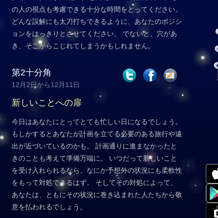
の人の視点も考慮できる十分な時間をとってください。
どんな誤解にも太刀打ちできるように、あなたのポジシ
ョンをはっきりとさせてください。 でないと、穴があ
き、そこからこじれてしまうかもしれません。
第2十分角
12月2日から12月11日
新しいことへの扉
今日はあなたにとってとても忙しい日になるでしょう。
もしかするとあなたが計画を立てる必要のある旅行や遠
出が近づいているのかも。 計画通りに進まなかったと
きのことも考えて準備万端に。 いつだって新しいこと
を受け入れられるなら、なにか予想外の状況にも柔軟性
をもって対処できるはず。 そしてその対処によって、
あなたは、ともにその状況に巻き込まれた人たちから敬
意を払われるでしょう。