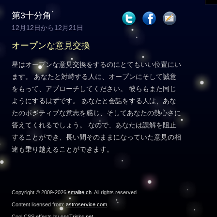
第3十分角
12月12日から12月21日
オープンな意見交換
星はオープンな意見交換をするのにとてもいい位置にい
ます。 あなたと対峙する人に、オープンにそして誠意
をもって、アプローチしてください。 彼らもまた同じ
ようにするはずです。 あなたと会話をする人は、あな
たのポジティブな意志を感じ、そしてあなたの熱心さに
答えてくれるでしょう。 なので、あなたは誤解を阻止
することができ、長い間そのままになっていた意見の相
違も乗り越えることができます。
Copyright © 2009-2026
smallte.ch
. All rights reserved.
Content licensed from:
astroservice.com
.
Cool CSS effects by
cssTricks.net