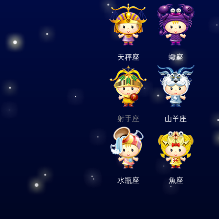
天秤座
蠍座
射手座
山羊座
水瓶座
魚座