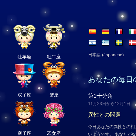
日本語 (Japanese)
牡羊座
牡牛座
あなたの毎日
双子座
蟹座
第1十分角
11月23日から12月1日
異性との問題
今日あなたの異性との相
獅子座
乙女座
いようです。 あなたが