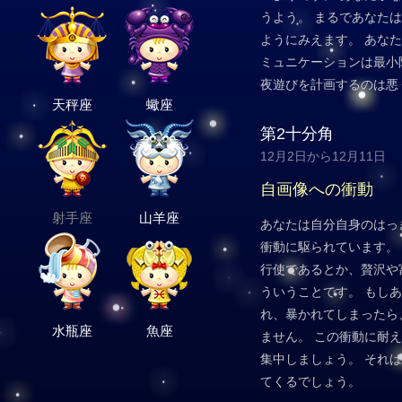
うよう。 まるであなた
ようにみえます。 あな
ミュニケーションは最小
夜遊びを計画するのは悪
天秤座
蠍座
第2十分角
12月2日から12月11日
自画像への衝動
射手座
山羊座
あなたは自分自身のはっ
衝動に駆られています。
行使であるとか、贅沢や
ういうことです。 もし
れ、暴かれてしまったら
水瓶座
魚座
ません。 この衝動に耐
集中しましょう。 それ
てくるでしょう。