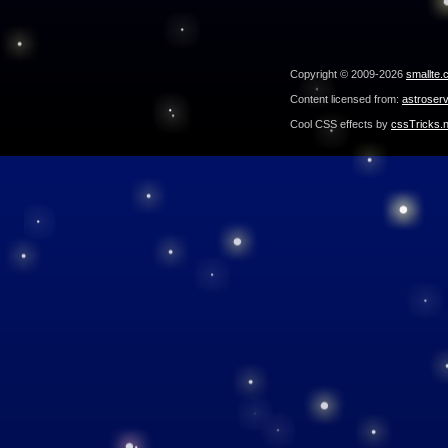
Copyright © 2009-2026
smallte.
Content licensed from:
astroser
Cool CSS effects by
cssTricks.n